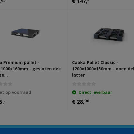
,
85
€ 147,
-
a Premium pallet -
Cabka Pallet Classic -
x1000x160mm - gesloten dek
1200x1000x150mm - open dek
lee…
latten
et op voorraad
Direct leverbaar
5,
-
€ 28,
90