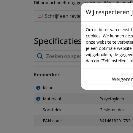
Dit product heeft nog geen reviews. Wees de eerste
Wij respecteren j
Schrijf een review
Om je beter van dienst 
cookies. We kunnen dez
Specificaties
onze website te verbete
je een optimale website-
wij gebruiken, de gegeve
dan op "Zelf instellen" o
Kenmerken
Weigere
Kleur
Grijs
Materiaal
Polyethyleen
Soort dek
Gesloten dek
EAN code
5414618201752