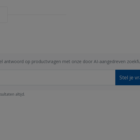
1250 kg in rack
nel antwoord op productvragen met onze door AI-aangedreven zoekfu
Stel je v
ltaten altijd.