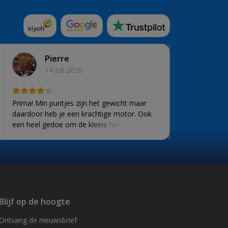
Pierre
14 juli 2026
Prima! Min puntjes zijn het gewicht maar
daardoor heb je een krachtige motor. Ook
een heel gedoe om de kleine hoeveelheid
wodka op te kuisen die je tussen de 2
mengkommen moet doen om aanvriezen te
voorkomen. En positief is ook dat het ijs op
20 min klaar is .
Blijf op de hoogte
Ontvang de nieuwsbrief