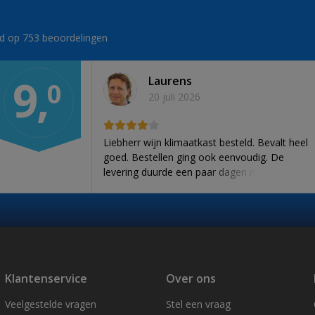
erd op 753 beoordelingen
9,
Laurens
0
20 juli 2026
Liebherr wijn klimaatkast besteld. Bevalt heel
goed. Bestellen ging ook eenvoudig. De
levering duurde een paar dagen maar
vooruit. Dat mag de pret niet drukken.
Klantenservice
Over ons
Veelgestelde vragen
Stel een vraag