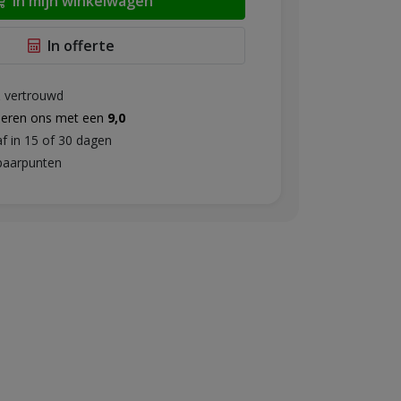
In mijn winkelwagen
In offerte
& vertrouwd
deren ons met een
9,0
af in 15 of 30 dagen
aarpunten