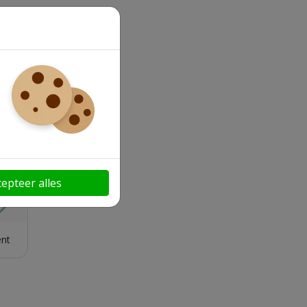
loads
cepteer alles
nt