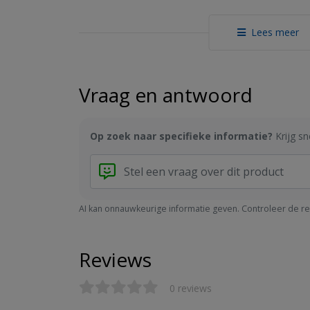
- Dek: gesloten
- Inrijhoogte: 95 mm
Lees meer
- Belading: 5000 kg statisch / 2500 kg dynamisch / 
- Verpakking: 15 pallets/stapel
Vraag en antwoord
Op zoek naar specifieke informatie?
Krijg s
AI kan onnauwkeurige informatie geven. Controleer de resu
Reviews
0 reviews