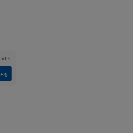
nctie.
raag